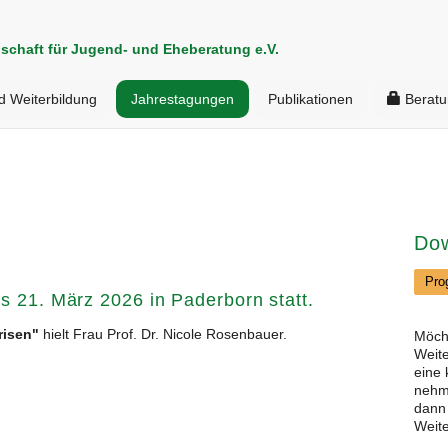
schaft für Jugend- und Eheberatung e.V.
d Weiterbildung
Jahrestagungen
Publikationen
Beratu
Do
Pro
s 21. März 2026 in Paderborn statt.
risen"
hielt Frau Prof. Dr. Nicole Rosenbauer.
Möcht
Weite
eine 
nehme
dann
Weite