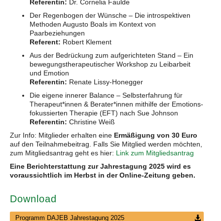
Referentin:
Dr. Cornelia Faulde
Der Regenbogen der Wünsche – Die introspektiven
Methoden Augusto Boals im Kontext von
Paarbeziehungen
Referent:
Robert Klement
Aus der Bedrückung zum aufge­rich­teten Stand – Ein
bewegungstherapeu­ti­scher Workshop zu Leibarbeit
und Emotion
Referentin:
Renate Lissy-Honegger
Die eigene innerer Balance – Selbsterfahrung für
Therapeut*innen & Be­rater­*innen mithilfe der Emotions­
fokus­sier­ten Therapie (EFT) nach Sue Johnson
Referentin:
Christine Weiß
Zur Info: Mitglieder erhalten eine
Ermäßigung von 30 Euro
auf den Teilnahmebeitrag. Falls Sie Mitglied werden möchten,
zum Mitgliedsantrag geht es hier:
Link zum Mitgliedsantrag
Eine Berichterstattung zur Jahrestagung 2025 wird es
voraussichtlich im Herbst in der Online-Zeitung geben.
Download
Programm DAJEB Jahrestagung 2025